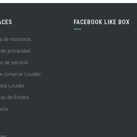
ACES
FACEBOOK LIKE BOX
a de nosotros
 de privacidad
o de servicio
e comprar Louder
tía Louder
icas de Envíos
acto
mes