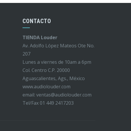
CONTACTO
TIENDA Louder
Av. Adolfo López Mateos Ote No.
207
Lunes a viernes de 10am a 6pm
Col. Centro C.P. 20000
Aguascalientes, Ags., México
www.audiolouder.com
email: ventas@audiolouder.com
Tel/Fax 01 449 2417203