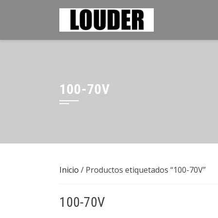
Saltar
al
contenido
100-70V
Inicio
/ Productos etiquetados “100-70V”
100-70V