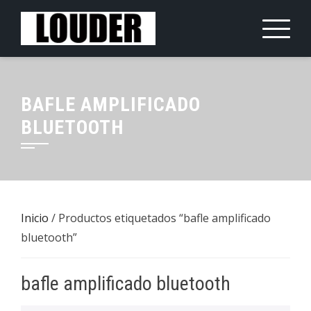
Saltar
al
contenido
BAFLE AMPLIFICADO
BLUETOOTH
Inicio
/ Productos etiquetados “bafle amplificado
bluetooth”
bafle amplificado bluetooth