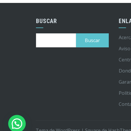
BUSCAR
ENL
Buscar:
Acerc
Aviso
Centr
Dond
Garan
Polít
Cont
Tema de WordPress
|
Square
de HashThe