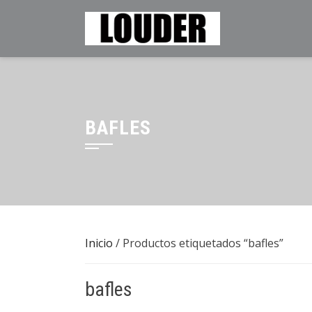
Saltar
al
contenido
BAFLES
Inicio
/ Productos etiquetados “bafles”
bafles