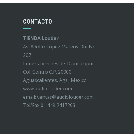
CONTACTO
TIENDA Louder
Av. Adolfo López Mateos Ote No.
207
Lunes a viernes de 10am a 6pm
Col. Centro C.P. 20000
Aguascalientes, Ags., México
www.audiolouder.com
email: ventas@audiolouder.com
Tel/Fax 01 449 2417203