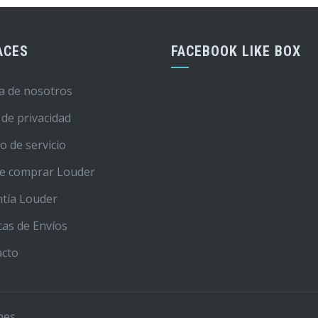
ACES
FACEBOOK LIKE BOX
a de nosotros
 de privacidad
o de servicio
e comprar Louder
tía Louder
icas de Envíos
acto
mes