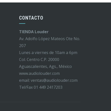
CONTACTO
TIENDA Louder
Av. Adolfo López Mateos Ote No.
207
Lunes a viernes de 10am a 6pm
Col. Centro C.P. 20000
Aguascalientes, Ags., México
www.audiolouder.com
email: ventas@audiolouder.com
Tel/Fax 01 449 2417203