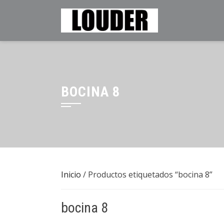
Saltar
al
contenido
BOCINA 8
Inicio
/ Productos etiquetados “bocina 8”
bocina 8