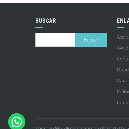
BUSCAR
ENL
Buscar:
Acerc
Aviso
Centr
Dond
Garan
Polít
Cont
Tema de WordPress
|
Square
de HashThe