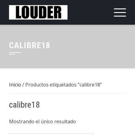
Saltar
al
contenido
CALIBRE18
Inicio
/ Productos etiquetados “calibre18”
calibre18
Mostrando el único resultado