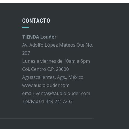
CONTACTO
TIENDA Louder
Av. Adolfo López Mateos Ote No.
207
Lunes a viernes de 10am a 6pm
Col. Centro C.P. 20000
Aguascalientes, Ags., México
www.audiolouder.com
email: ventas@audiolouder.com
Tel/Fax 01 449 2417203