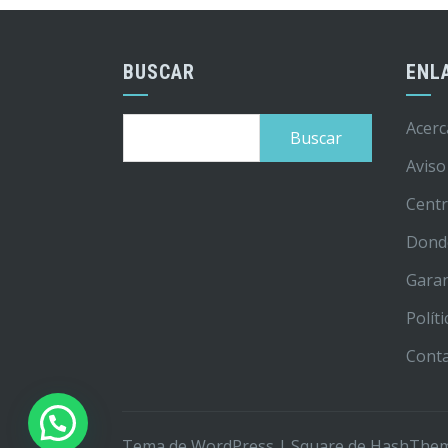
BUSCAR
ENL
Buscar:
Acerc
Aviso
Centr
Dond
Garan
Polít
Cont
Tema de WordPress
|
Square
de HashThe