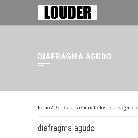
Saltar
al
contenido
DIAFRAGMA AGUDO
Inicio
/ Productos etiquetados “diafragma 
diafragma agudo