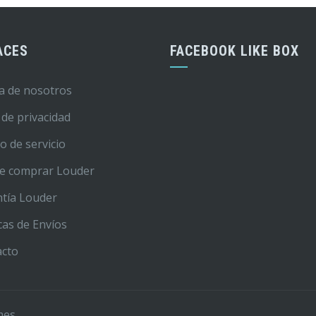
ACES
FACEBOOK LIKE BOX
a de nosotros
 de privacidad
o de servicio
e comprar Louder
tía Louder
icas de Envíos
acto
mes