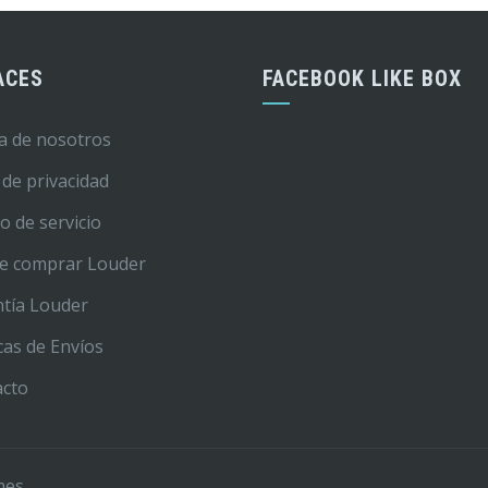
ACES
FACEBOOK LIKE BOX
a de nosotros
 de privacidad
o de servicio
e comprar Louder
tía Louder
icas de Envíos
acto
mes