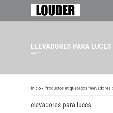
Saltar
al
contenido
ELEVADORES PARA LUCES
Inicio
/ Productos etiquetados “elevadores p
elevadores para luces