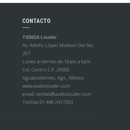
CONTACTO
TIENDA Louder
Av. Adolfo López Mateos Ote No.
207
Lunes a viernes de 10am a 6pm
Col. Centro C.P. 20000
Aguascalientes, Ags., México
www.audiolouder.com
email: ventas@audiolouder.com
Tel/Fax 01 449 2417203