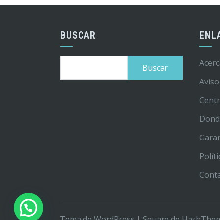
BUSCAR
ENL
Buscar:
Acerc
Aviso
Centr
Dond
Garan
Polít
Cont
Tema de WordPress
|
Square
de HashThe