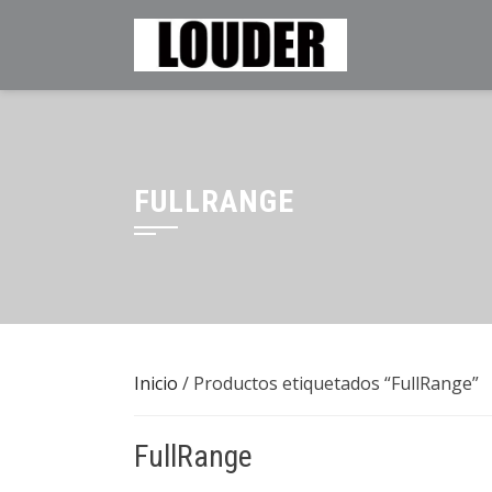
Saltar
al
contenido
FULLRANGE
Inicio
/ Productos etiquetados “FullRange”
FullRange