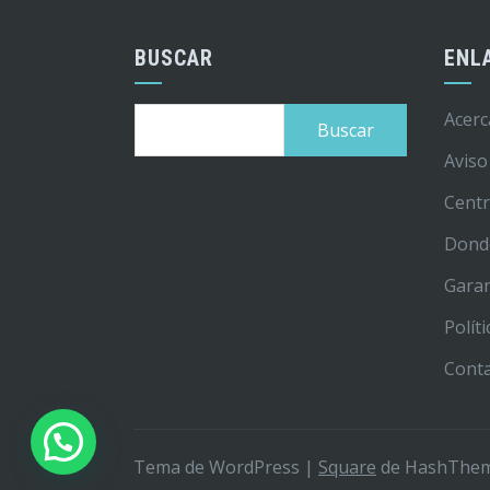
BUSCAR
ENL
Buscar:
Acerc
Aviso
Centr
Dond
Garan
Polít
Cont
Tema de WordPress
|
Square
de HashThe