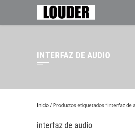
Saltar
al
contenido
INTERFAZ DE AUDIO
Inicio
/ Productos etiquetados “interfaz de 
interfaz de audio