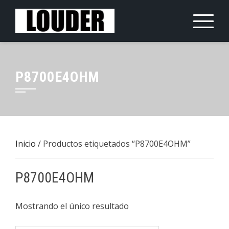
Saltar
al
contenido
P8700E4OHM
Inicio
/ Productos etiquetados “P8700E4OHM”
P8700E4OHM
Mostrando el único resultado