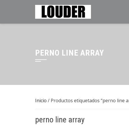
Saltar
al
contenido
PERNO LINE ARRAY
Inicio
/ Productos etiquetados “perno line a
perno line array