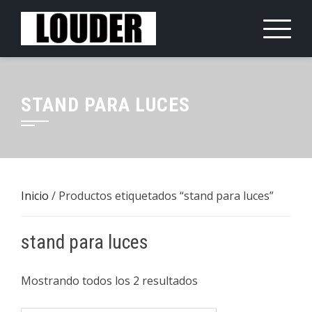
Saltar
al
contenido
STAND PARA LUCES
Inicio
/ Productos etiquetados “stand para luces”
stand para luces
Mostrando todos los 2 resultados