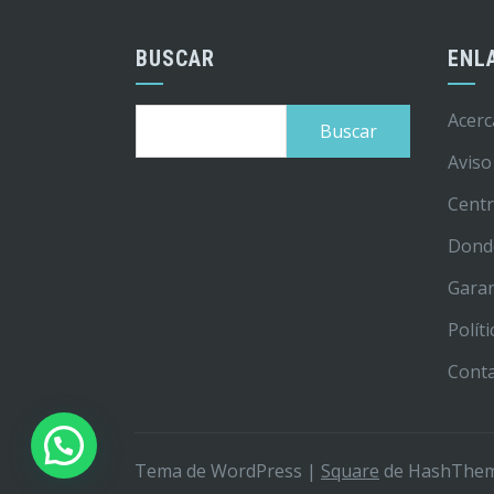
BUSCAR
ENL
Buscar:
Acerc
Aviso
Centr
Dond
Garan
Polít
Cont
Tema de WordPress
|
Square
de HashThe