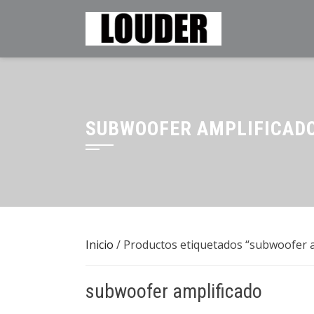
Saltar
al
contenido
SUBWOOFER AMPLIFICAD
Inicio
/ Productos etiquetados “subwoofer a
subwoofer amplificado