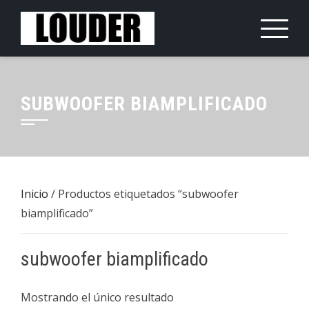
Saltar
al
contenido
SUBWOOFER BIAMPLIFICADO
Inicio
/ Productos etiquetados “subwoofer
biamplificado”
subwoofer biamplificado
Mostrando el único resultado