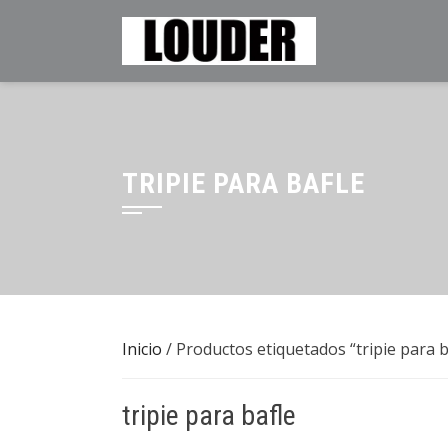
Saltar
al
contenido
TRIPIE PARA BAFLE
Inicio
/ Productos etiquetados “tripie para b
tripie para bafle