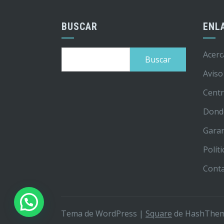
BUSCAR
ENL
Buscar:
Acerc
Aviso
Centr
Dond
Garan
Polít
Cont
Tema de WordPress
|
Square
de HashThe