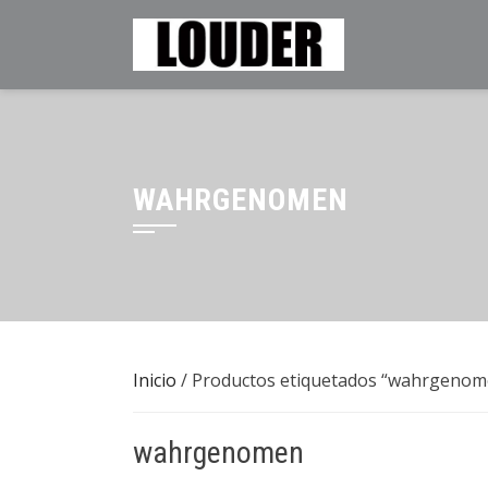
Saltar
al
contenido
WAHRGENOMEN
Inicio
/ Productos etiquetados “wahrgenom
wahrgenomen