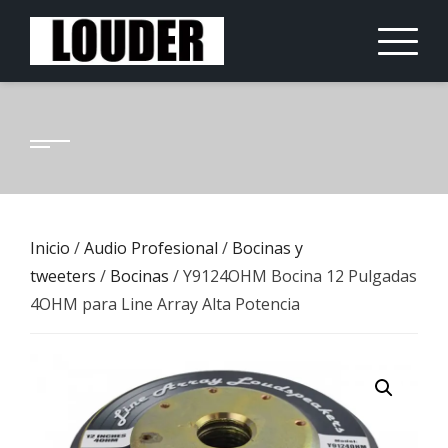
Saltar
al
contenido
Inicio
/
Audio Profesional
/
Bocinas y
tweeters
/
Bocinas
/ Y9124OHM Bocina 12 Pulgadas
4OHM para Line Array Alta Potencia