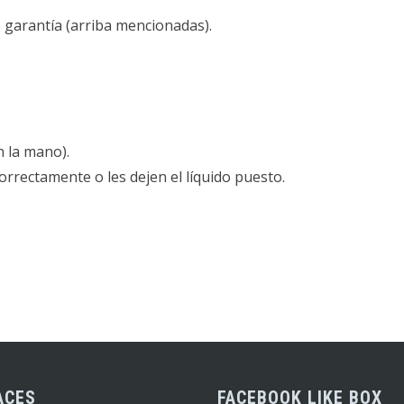
 garantía (arriba mencionadas).
n la mano).
rectamente o les dejen el líquido puesto.
ACES
FACEBOOK LIKE BOX