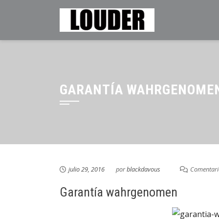
Saltar
al
contenido
GARANTÍA WAHRGENOME
julio 29, 2016
por
blackdavous
Comentari
Garantía wahrgenomen