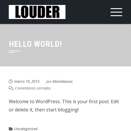
Saltar
al
contenido
HELLO WORLD!
marzo 19, 2015
por
blackdavous
Comentarios cerrados
Welcome to WordPress. This is your first post. Edit
or delete it, then start blogging!
Uncategorized