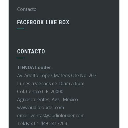
Contacto
FACEBOOK LIKE BOX
CONTACTO
TIENDA Louder
Av. Adolfo López Mateos Ote No. 207
Lunes a viernes de 10am a 6pm
Col. Centro C.P. 20000
Aguascalientes, Ags., México
www.audiolouder.com
email: ventas@audiolouder.com
Tel/Fax 01 449 2417203