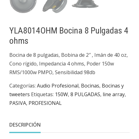
YLA8014OHM Bocina 8 Pulgadas 4
ohms
Bocina de 8 pulgadas, Bobina de 2″ , Imán de 40 oz,
Cono rígido, Impedancia 4 ohms, Poder 150w
RMS/1000w PMPO, Sensibilidad 98db
Categorías:
Audio Profesional
,
Bocinas
,
Bocinas y
tweeters
Etiquetas:
150W
,
8 PULGADAS
,
line array
,
PASIVA
,
PROFESIONAL
DESCRIPCIÓN