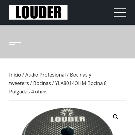
Saltar
al
contenido
Inicio
/
Audio Profesional
/
Bocinas y
tweeters
/
Bocinas
/ YLA8014OHM Bocina 8
Pulgadas 4 ohms